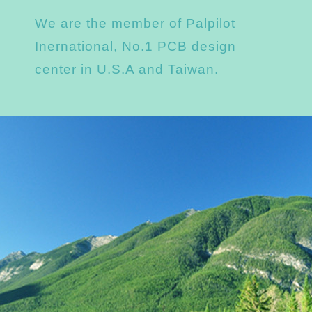
We are the member of Palpilot
Inernational, No.1 PCB design
center in U.S.A and Taiwan.