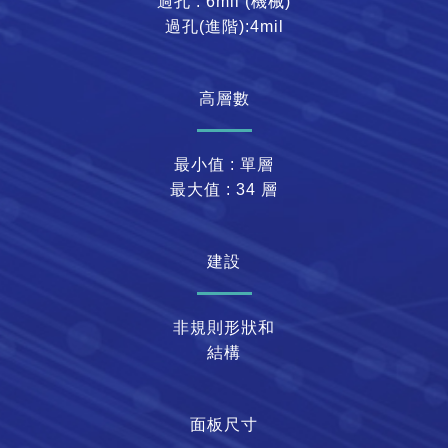
過孔 : 6mil (機械)
過孔(進階):4mil
高層數
最小值 : 單層
最大值 : 34 層
建設
非規則形狀和
結構
面板尺寸