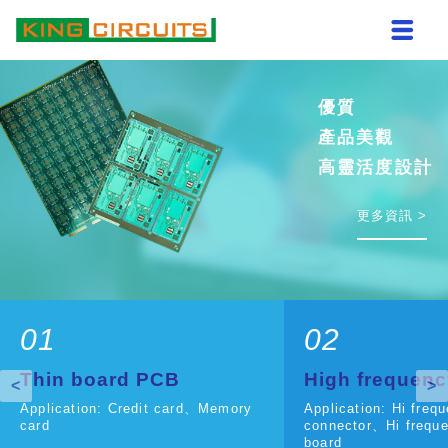
優質
高頻
高頻
正派穩健
品質優良
正派穩健
正派穩健
產品美觀
高效能設計
高效能設計
永續經營
服務完善
永續經營
永續經營
高靈活度設計
高速連結
高速連結
更多資訊 >
更多資訊 >
更多資訊 >
更多資訊 >
更多資訊 >
更多資訊 >
更多資訊 >
01
02
Thin board PCB
High frequen
<
>
Application: Credit card、Memory
Application: Hi freq
card
connector、Hi freque
board